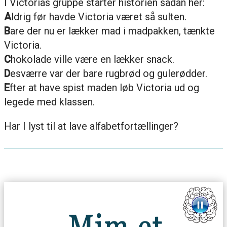
I Victorias gruppe starter historien sådan her:
A
ldrig før havde Victoria været så sulten.
B
are der nu er lækker mad i madpakken, tænkte
Victoria.
C
hokolade ville være en lækker snack.
D
esværre var der bare rugbrød og gulerødder.
E
fter at have spist maden løb Victoria ud og
legede med klassen.
Har I lyst til at lave alfabetfortællinger?