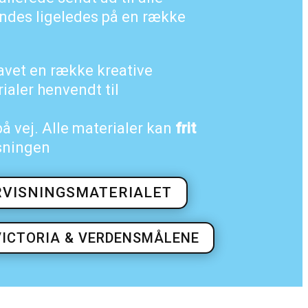
findes ligeledes på en række
lavet en række kreative
aler henvendt til
på vej. Alle materialer kan
frit
sningen
RVISNINGSMATERIALET
VICTORIA & VERDENSMÅLENE