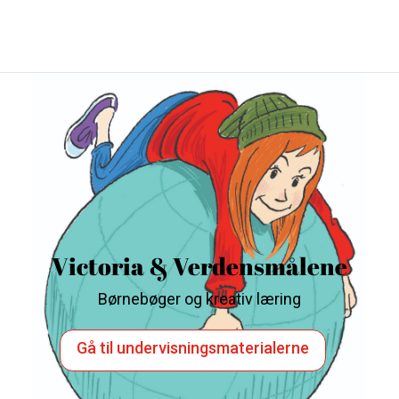
Victoria & Verdensmålene
Børnebøger og kreativ læring
Gå til undervisningsmaterialerne