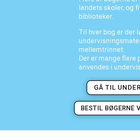
landets skoler, og 
biblioteker.
Til hver bog er der 
undervisningsmateri
mellemtrinnet.
Der er mange flere 
anvendes i undervi
GÅ TIL UNDE
BESTIL BØGERNE 