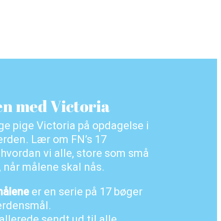
n med Victoria
e pige Victoria på opdagelse i
erden. Lær om FN’s 17
hvordan vi alle, store som små
, når målene skal nås.
målene
er en serie på 17 bøger
erdensmål.
allerede sendt ud til alle