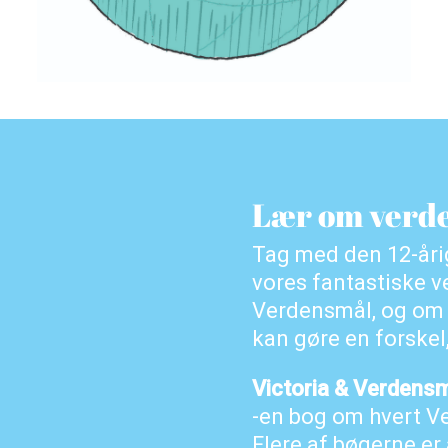
Lær om verde
Tag med den 12-årig
vores fantastiske v
Verdensmål, og om 
kan gøre en forskel
Victoria & Verdens
-en bog om hvert V
Flere af bøgerne er 