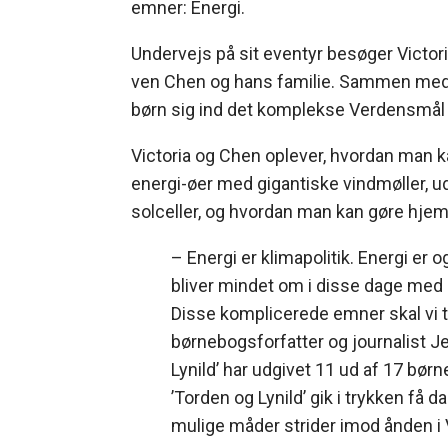
emner: Energi.
Undervejs på sit eventyr besøger Victori
ven Chen og hans familie. Sammen med e
børn sig ind det komplekse Verdensmål 
Victoria og Chen oplever, hvordan man k
energi-øer med gigantiske vindmøller, ud
solceller, og hvordan man kan gøre hjem
– Energi er klimapolitik. Energi er
bliver mindet om i disse dage med 
Disse komplicerede emner skal vi 
børnebogsforfatter og journalist J
Lynild’ har udgivet 11 ud af 17 bø
’Torden og Lynild’ gik i trykken få d
mulige måder strider imod ånden 