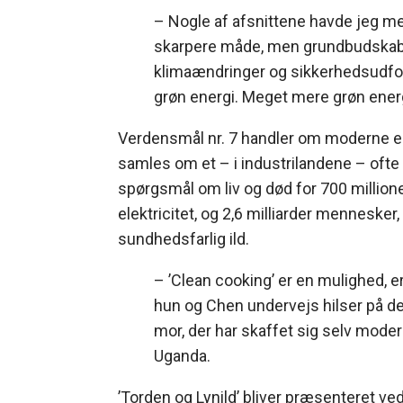
– Nogle af afsnittene havde jeg me
skarpere måde, men grundbudskaber
klimaændringer og sikkerhedsudfo
grøn energi. Meget mere grøn energ
Verdensmål nr. 7 handler om moderne ener
samles om et – i industrilandene – ofte 
spørgsmål om liv og død for 700 millione
elektricitet, og 2,6 milliarder mennesker
sundhedsfarlig ild.
– ’Clean cooking’ er en mulighed, erf
hun og Chen undervejs hilser på 
mor, der har skaffet sig selv moder
Uganda.
’Torden og Lynild’ bliver præsenteret 