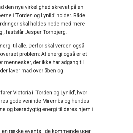
d den nye virkelighed skrevet på en
ne i ’Torden og Lynild’ holder. Både
rdringer skal holdes nede med mere
i, fastslår Jesper Tornbjerg.
gi til alle. Derfor skal verden også
overset problem: At energi også er et
r mennesker, der ikke har adgang til
, der laver mad over åben og
arer Victoria i ‘Torden og Lynild’, hvor
deres gode veninde Miremba og hendes
ne og bæredygtig energi til deres hjem i
ved en række events i de kommende uger