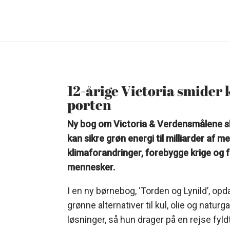
12-årige Victoria smider k
porten
Ny bog om Victoria & Verdensmålene skal
kan sikre grøn energi til milliarder a
klimaforandringer, forebygge krige og 
mennesker.
I en ny børnebog, ‘Torden og Lynild’, opda
grønne alternativer til kul, olie og naturg
løsninger, så hun drager på en rejse fyld