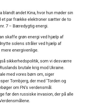
a blandt andet Kina, hvor hun møder sin
t par frække elektroner sætter de to
nr. 7 – Bæredygtig energi.
an skaffe grøn energi ved hjælp af
nytte solens stråler ved hjælp af
 mere energivenlige.
 også sikkerhedspolitik, som vi desværre
Ruslands brutale krig mod Ukraine.
tale med vores børn om, siger
esper Tornbjerg, der med ’Torden og
rnebøger om FN’s verdensmål.
age før den russiske invasion, der på alle
i Verdensmålene.