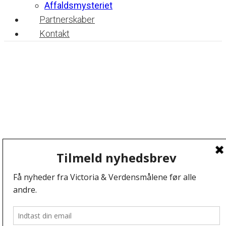
Affaldsmysteriet
Partnerskaber
Kontakt
Post navigation
Post 10
Post 2 Avocado
Vi anvender cookies for at sikre at vi giver dig den
bedst mulige oplevelse af vores website. Hvis du
fortsætter med at bruge dette site vil vi antage at du er