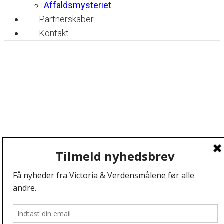
Affaldsmysteriet
Partnerskaber
Kontakt
Post navigation
Post 9 Avocado
Test SOS
Vi anvender cookies for at sikre at vi giver dig den
bedst mulige oplevelse af vores website. Hvis du
fortsætter med at bruge dette site vil vi antage at du er