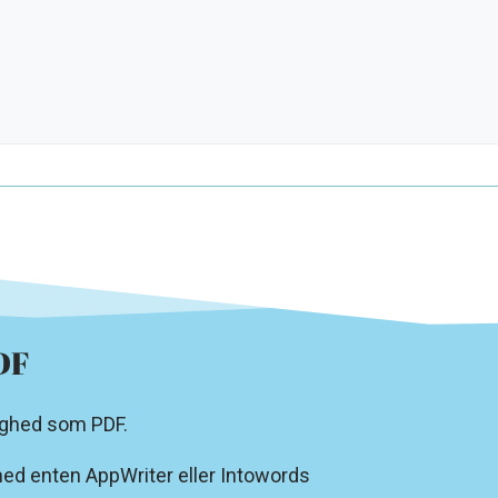
DF
ighed som PDF.
ed enten AppWriter eller Intowords