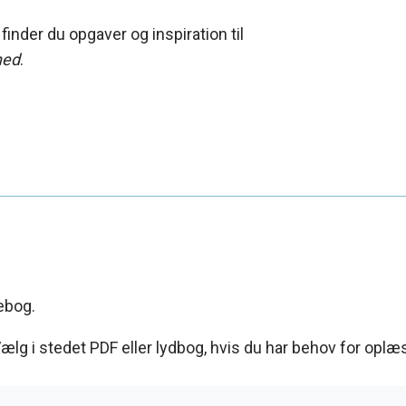
inder du opgaver og inspiration til
hed
.
ebog.
lg i stedet PDF eller lydbog, hvis du har behov for oplæ