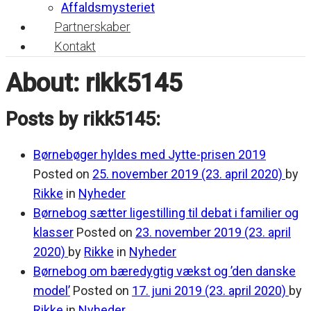
Affaldsmysteriet
Partnerskaber
Kontakt
About: rikk5145
Posts by rikk5145:
Børnebøger hyldes med Jytte-prisen 2019
Posted on
25. november 2019
(23. april 2020)
by
Rikke
in
Nyheder
Børnebog sætter ligestilling til debat i familier og
klasser
Posted on
23. november 2019
(23. april
2020)
by
Rikke
in
Nyheder
Børnebog om bæredygtig vækst og ’den danske
model’
Posted on
17. juni 2019
(23. april 2020)
by
Rikke
in
Nyheder