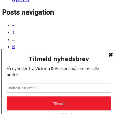
Posts navigation
«
1
…
8
9
10
Vi anvender cookies for at sikre at vi giver dig den
bedst mulige oplevelse af vores website. Hvis du
fortsætter med at bruge dette site vil vi antage at du er
Kontakt
indforstået med det.
Ok
Bliv Partner